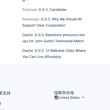
Employer
发表在
Candidate
Reddesign
发表在
Why We Should All
Support Clear Cooperation
Dayfor
发表在
Rabbitohs announce line
ups for John Sutton Testimonial Match
Dayfor
发表在
12 Walkable Cities Where
You Can Live Affordably
国家所在地
系支持
United States
Q