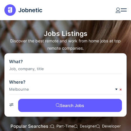
Jobs Listings
Discover the best remote and work from home jobs at top
remote companies.
What?
Where?
Melbourne
×
Search Jobs
Popular Searches :
Part-Time
Designer
Developer