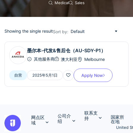
Medical
Sales
Showing the single result
Default
Sort by:
墨尔本-代发&售后仓（AU-SDY-P1）
其他服务商
澳大利亚
Melbourne
自营
2025年5月1日
Apply Now
联系支
公司介
国家所
网点区
持
绍
在地
域
United S