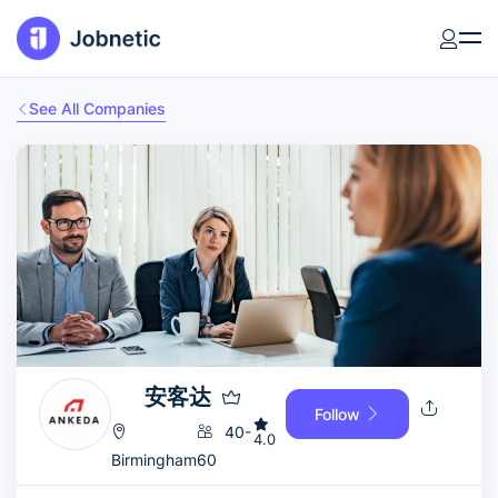
See All Companies
安客达
Follow
40-
4.0
Birmingham
60