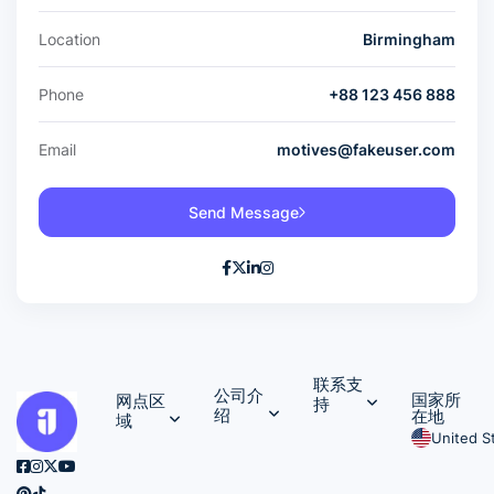
Location
Birmingham
Phone
+88 123 456 888
Email
motives@fakeuser.com
Send Message
联系支
公司介
国家所
网点区
持
绍
在地
域
United S