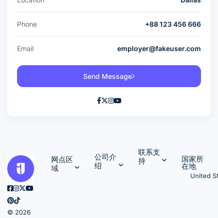
Phone
+88 123 456 666
Email
employer@fakeuser.com
Send Message
联系支
公司介
国家所
网点区
持
绍
在地
域
United S
© 2026