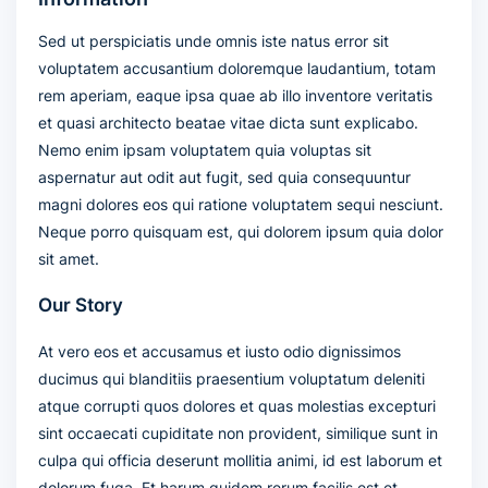
Sed ut perspiciatis unde omnis iste natus error sit
voluptatem accusantium doloremque laudantium, totam
rem aperiam, eaque ipsa quae ab illo inventore veritatis
et quasi architecto beatae vitae dicta sunt explicabo.
Nemo enim ipsam voluptatem quia voluptas sit
aspernatur aut odit aut fugit, sed quia consequuntur
magni dolores eos qui ratione voluptatem sequi nesciunt.
Neque porro quisquam est, qui dolorem ipsum quia dolor
sit amet.
Our Story
At vero eos et accusamus et iusto odio dignissimos
ducimus qui blanditiis praesentium voluptatum deleniti
atque corrupti quos dolores et quas molestias excepturi
sint occaecati cupiditate non provident, similique sunt in
culpa qui officia deserunt mollitia animi, id est laborum et
dolorum fuga. Et harum quidem rerum facilis est et