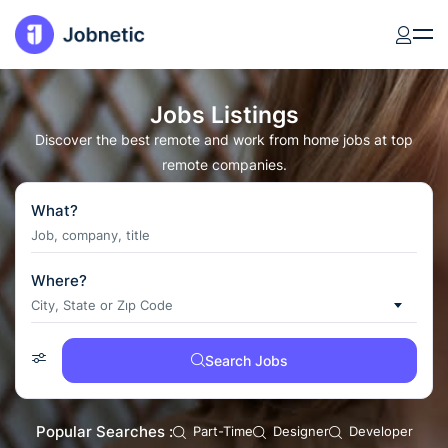
Jobs Listings
Discover the best remote and work from home jobs at top
remote companies.
What?
Where?
City, State or Zıp Code
Search Jobs
Popular Searches :
Part-Time
Designer
Developer