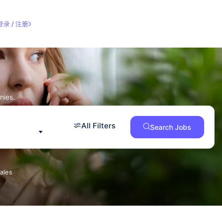
登录 / 注册
nies.
All Filters
Search Jobs
ales