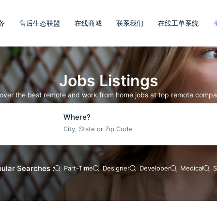
务
售后生态联盟
在线商城
联系我们
在线工单系统
Jobs Listings
over the best remote and work from home jobs at top remote compa
Where?
City, State or Zıp Code
ular Searches :
Part-Time
Designer
Developer
Medical
S